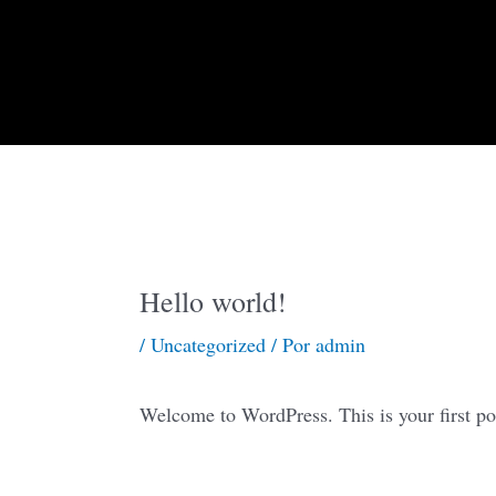
Ir
al
contenido
Hello world!
/
Uncategorized
/ Por
admin
Welcome to WordPress. This is your first post